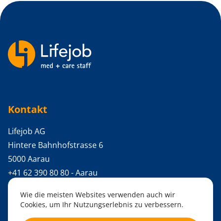
Backlinks
Kontakt
Lifejob AG
Hintere Bahnhofstrasse 6
5000 Aarau
+41 62 390 80 80
- Aarau
+41 31 371 08 08
- Bern
Wie die meisten Websites verwenden auch wir
info@lifejob.ch
Cookies, um Ihr Nutzungserlebnis zu verbessern.