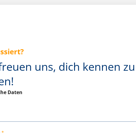
ssiert?
freuen uns, dich kennen zu
en!
che Daten
e