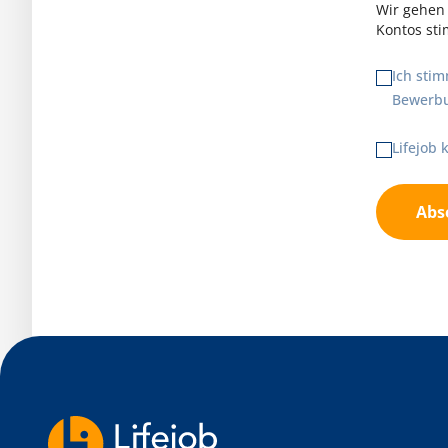
Wir gehen 
Kontos st
Ich sti
Bewerbu
Lifejob
Abs