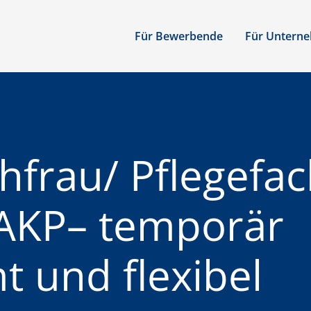
Für Bewerbende
Für Untern
achfrau/ Pflegef
, AKP– temporär
t und flexibel