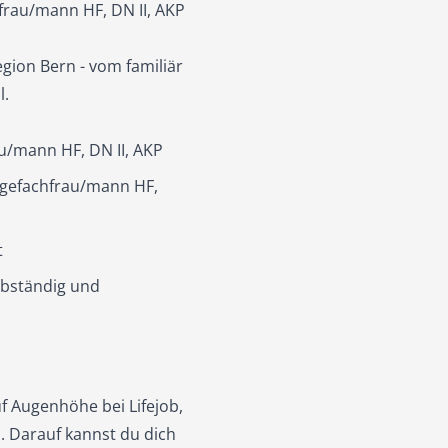
hfrau/mann HF, DN II, AKP
gion Bern - vom familiär
l.
au/mann HF, DN II, AKP
legefachfrau/mann HF,
t
lbständig und
f Augenhöhe bei Lifejob,
. Darauf kannst du dich