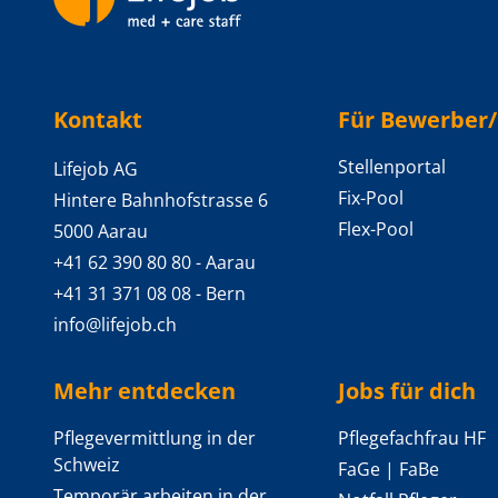
Backlinks
Kontakt
Für Bewerber
Stellenportal
Lifejob AG
Fix-Pool
Hintere Bahnhofstrasse 6
Flex-Pool
5000 Aarau
+41 62 390 80 80
- Aarau
+41 31 371 08 08
- Bern
info@lifejob.ch
Mehr entdecken
Jobs für dich
Pflegevermittlung in der
Pflegefachfrau HF
Schweiz
FaGe | FaBe
Temporär arbeiten in der