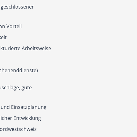
abgeschlossener
on Vorteil
eit
kturierte Arbeitsweise
Wochenenddienste)
uschläge, gute
 und Einsatzplanung
icher Entwicklung
 Nordwestschweiz