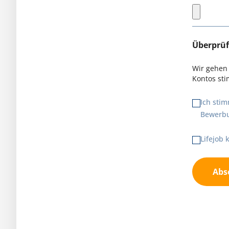
Überprü
Wir gehen 
Kontos st
Ich sti
Bewerbu
Lifejob
Abs