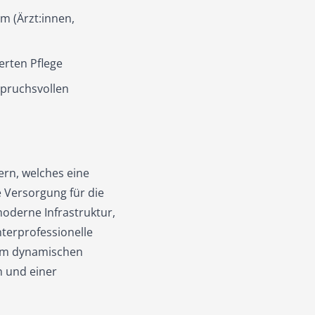
m (Ärzt:innen,
erten Pflege
spruchsvollen
Bern, welches eine
 Versorgung für die
moderne Infrastruktur,
nterprofessionelle
nem dynamischen
n und einer