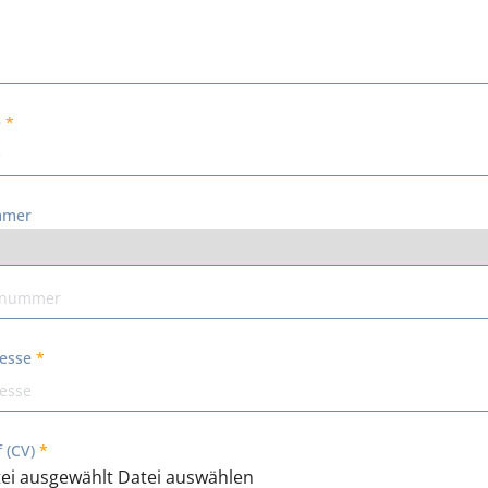
e
mmer
resse
 (CV)
ei ausgewählt
Datei auswählen