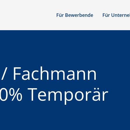
Für Bewerbende
Für Untern
u / Fachmann
00% Temporär