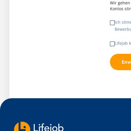
Wir gehen 
Kontos st
Ich sti
Bewerbu
Lifejob
Env