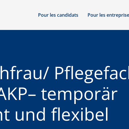
Pour les candidats
Pour les entrepris
achfrau/ Pflegef
, AKP– temporär
t und flexibel