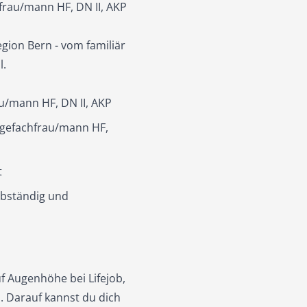
hfrau/mann HF, DN II, AKP
gion Bern - vom familiär
l.
au/mann HF, DN II, AKP
legefachfrau/mann HF,
t
lbständig und
f Augenhöhe bei Lifejob,
. Darauf kannst du dich