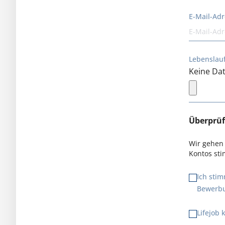
E-Mail-Ad
Lebenslauf
Keine Dat
Überprü
Wir gehen 
Kontos st
Ich sti
Bewerbu
Lifejob