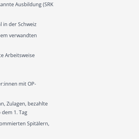
kannte Ausbildung (SRK
l in der Schweiz
inem verwandten
te Arbeitsweise
r:innen mit OP-
hn, Zulagen, bezahlte
 dem 1. Tag
ommierten Spitälern,