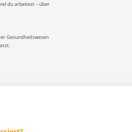
iel du arbeitest – über
izer Gesundheitswesen
asst.
ssiert?