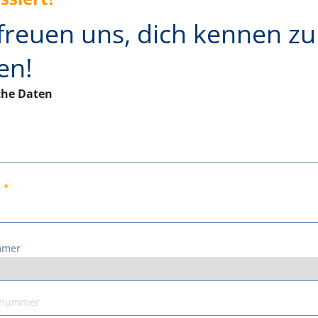
freuen uns, dich kennen zu
en!
che Daten
e
mmer