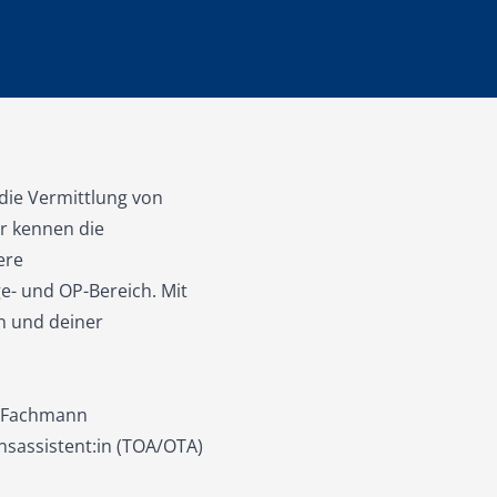
f die Vermittlung von
ir kennen die
ere
e- und OP-Bereich. Mit
n und deiner
 / Fachmann
sassistent:in (TOA/OTA)