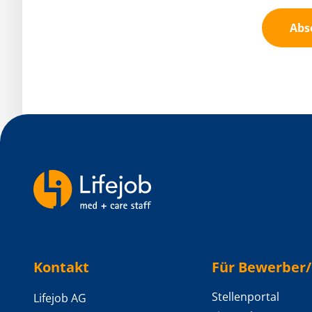
Abs
Backlinks
Kontakt
Für Bewerber
Stellenportal
Lifejob AG