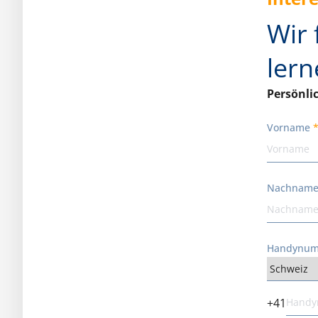
Wir 
lern
Persönli
Vorname
Nachnam
Handynu
+41