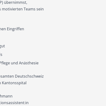
P) übernimmst,
es motivierten Teams sein
en Eingriffen
gut
ds
 Pflege und Anästhesie
gesamten Deutschschweiz
n Kantonsspital
achmann
ionsassistent:in