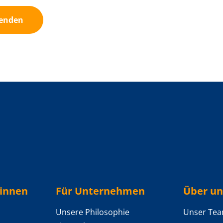
enden
/innen
Für Unternehmen
Über un
Unsere Philosophie
Unser Te