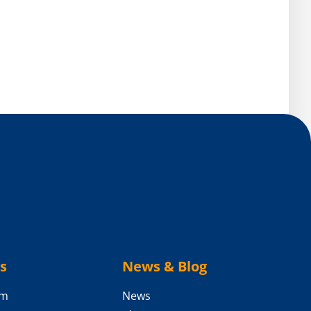
s
News & Blog
am
News