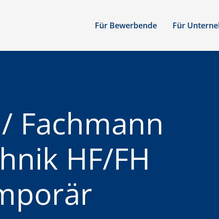
Für Bewerbende
Für Untern
u / Fachmann
hnik HF/FH
mporär