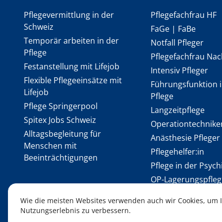
Pflegevermittlung in der
Pflegefachfrau HF
Schweiz
FaGe | FaBe
Temporär arbeiten in der
Notfall Pfleger
Pflege
Pflegefachfrau Nac
Festanstellung mit Lifejob
Intensiv Pfleger
Flexible Pflegeeinsätze mit
Führungsfunktion i
Lifejob
Pflege
Pflege Springerpool
Langzeitpflege
Spitex Jobs Schweiz
Operationtechniker
Alltagsbegleitung für
Anästhesie Pfleger
Menschen mit
Pflegehelfer:in
Beeinträchtigungen
Pflege in der Psych
OP-Lagerungspfleg
Wie die meisten Websites verwenden auch wir Cookies, um 
Nutzungserlebnis zu verbessern.