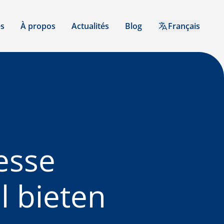
es
À propos
Actualités
Blog
Français
esse
 bieten