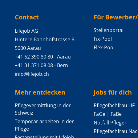
Backlinks
Contact
Für Bewerber
Stellenportal
Lifejob AG
Fix-Pool
Hintere Bahnhofstrasse 6
Flex-Pool
5000 Aarau
+41 62 390 80 80
- Aarau
+41 31 371 08 08
- Bern
info@lifejob.ch
Mehr entdecken
Jobs für dich
Pflegevermittlung in der
Pflegefachfrau HF
Schweiz
FaGe | FaBe
Temporär arbeiten in der
Notfall Pfleger
Pflege
Pflegefachfrau Nac
Festanstellung mit Lifejob