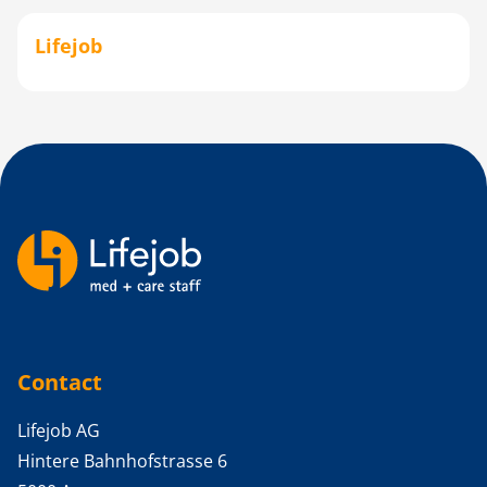
Lifejob
Backlinks
Contact
Lifejob AG
Hintere Bahnhofstrasse 6