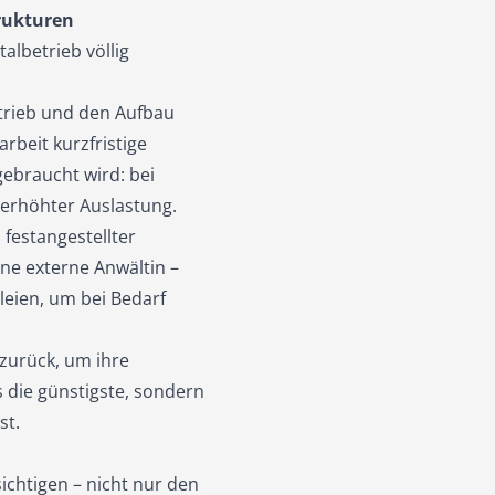
trukturen
albetrieb völlig
etrieb und den Aufbau
rbeit kurzfristige
gebraucht wird: bei
erhöhter Auslastung.
 festangestellter
ne externe Anwältin –
eien, um bei Bedarf
 zurück, um ihre
s die günstigste, sondern
st.
ichtigen – nicht nur den