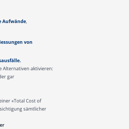
ve Aufwände
,
liessungen von
ausfälle.
Alternativen aktivieren:
der gar
einer
«Total Cost of
ksichtigung sämtlicher
er