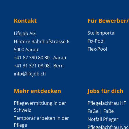
Backlinks
Kontakt
Für Bewerber
Stellenportal
Lifejob AG
Fix-Pool
Hintere Bahnhofstrasse 6
Flex-Pool
5000 Aarau
+41 62 390 80 80
- Aarau
+41 31 371 08 08
- Bern
info@lifejob.ch
Mehr entdecken
Jobs für dich
Pflegevermittlung in der
Pflegefachfrau HF
Schweiz
FaGe | FaBe
Temporär arbeiten in der
Notfall Pfleger
Pflege
Pflegefachfrau Nac