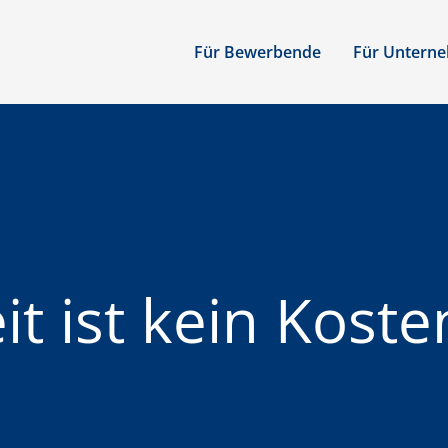
Für Bewerbende
Für Untern
t ist kein Koste