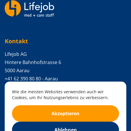
Backlinks
Kontakt
Lifejob AG
Hintere Bahnhofstrasse 6
5000 Aarau
+41 62 390 80 80
- Aarau
+41 31 371 08 08
- Bern
Wie die meisten Websites verwenden auch wir
info@lifejob.ch
Cookies, um Ihr Nutzungserlebnis zu verbessern.
Akzeptieren
©
2026
Lifejob AG
Ablehnen